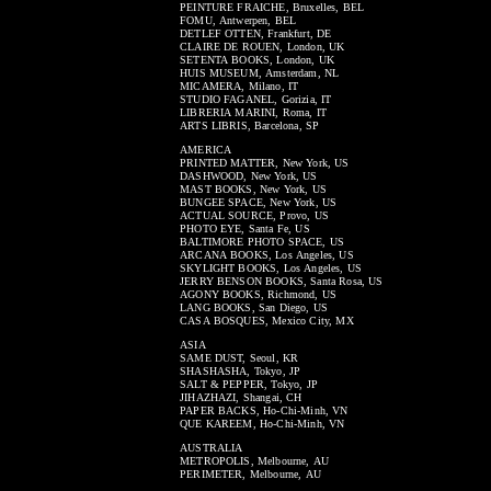
PEINTURE FRAICHE, Bruxelles, BEL
FOMU, Antwerpen, BEL
DETLEF OTTEN, Frankfurt, DE
CLAIRE DE ROUEN, London, UK
SETENTA BOOKS, London, UK
HUIS MUSEUM, Amsterdam, NL
MICAMERA, Milano, IT
STUDIO FAGANEL, Gorizia, IT
LIBRERIA MARINI, Roma, IT
ARTS LIBRIS, Barcelona, SP
AMERICA
PRINTED MATTER, New York, US
DASHWOOD, New York, US
MAST BOOKS, New York, US
BUNGEE SPACE, New York, US
ACTUAL SOURCE, Provo, US
PHOTO EYE, Santa Fe, US
BALTIMORE PHOTO SPACE, US
ARCANA BOOKS, Los Angeles, US
SKYLIGHT BOOKS, Los Angeles, US
JERRY BENSON BOOKS, Santa Rosa, US
AGONY BOOKS, Richmond, US
LANG BOOKS, San Diego, US
CASA BOSQUES, Mexico City, MX
ASIA
SAME DUST, Seoul, KR
SHASHASHA, Tokyo, JP
SALT & PEPPER, Tokyo, JP
JIHAZHAZI, Shangai, CH
PAPER BACKS, Ho-Chi-Minh, VN
QUE KAREEM, Ho-Chi-Minh, VN
AUSTRALIA
METROPOLIS, Melbourne, AU
PERIMETER, Melbourne, AU