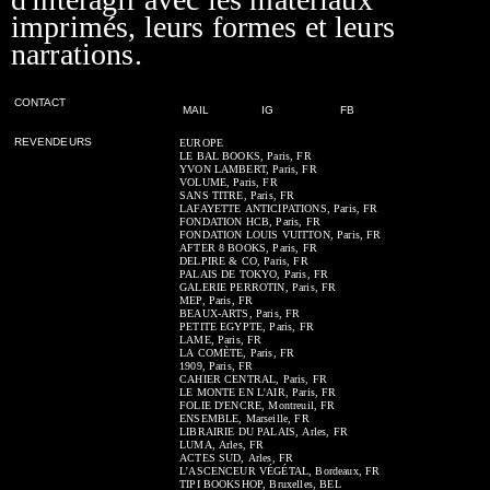
imprimés, leurs formes et leurs
narrations.
CONTACT
MAIL
IG
FB
REVENDEURS
EUROPE
LE BAL BOOKS, Paris, FR
YVON LAMBERT, Paris, FR
VOLUME, Paris, FR
SANS TITRE, Paris, FR
LAFAYETTE ANTICIPATIONS, Paris, FR
FONDATION HCB, Paris, FR
FONDATION LOUIS VUITTON, Paris, FR
AFTER 8 BOOKS, Paris, FR
DELPIRE & CO, Paris, FR
PALAIS DE TOKYO, Paris, FR
GALERIE PERROTIN, Paris, FR
MEP, Paris, FR
BEAUX-ARTS, Paris, FR
PETITE EGYPTE, Paris, FR
LAME, Paris, FR
LA COMÈTE, Paris, FR
1909, Paris, FR
CAHIER CENTRAL, Paris, FR
LE MONTE EN L'AIR, Paris, FR
FOLIE D'ENCRE, Montreuil, FR
ENSEMBLE, Marseille, FR
LIBRAIRIE DU PALAIS, Arles, FR
LUMA, Arles, FR
ACTES SUD, Arles, FR
L'ASCENCEUR VÉGÉTAL, Bordeaux, FR
TIPI BOOKSHOP, Bruxelles, BEL